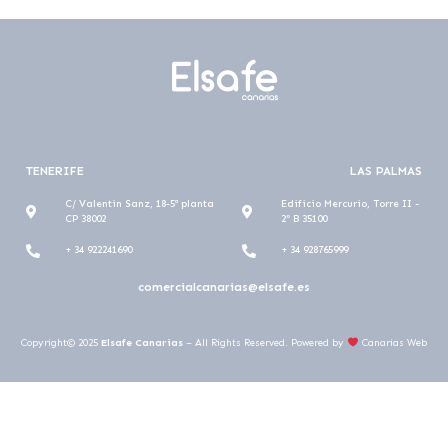
TENERIFE
LAS PALMAS
C/ Valentin Sanz, 18-5ª planta
Edificio Mercurio, Torre II -
CP 38002
2º B 35100
+ 34 922241690
+ 34 928765999
comercialcanarias@elsafe.es
Copyright© 2025
Elsafe Canarias
– All Rights Reserved.
Powered by
Canarias Web