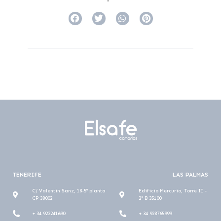
TENERIFE
LAS PALMAS
C/ Valentin Sanz, 18-5ª planta
Edificio Mercurio, Torre II -
CP 38002
2º B 35100
+ 34 922241690
+ 34 928765999