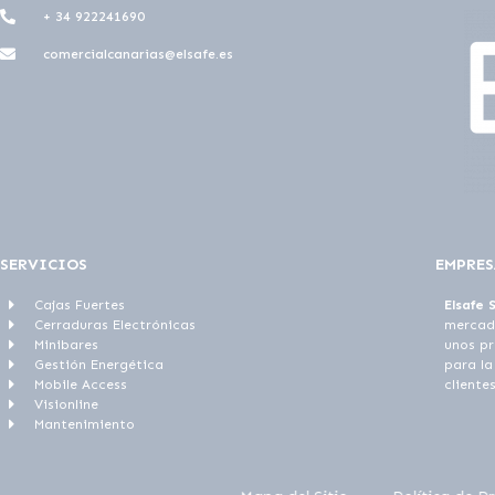
+ 34 922241690
comercialcanarias@elsafe.es
SERVICIOS
EMPRES
Cajas Fuertes
Elsafe 
Cerraduras Electrónicas
mercado
Minibares
unos pr
Gestión Energética
para la
Mobile Access
clientes
Visionline
Mantenimiento