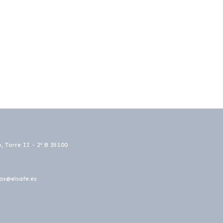
o, Torre II - 2º B 35100
as@elsafe.es