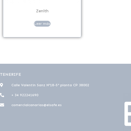
Zenith
Leer más
TENERIFE
Calle Valentin Sanz Nº18-5ª planta CP 38002
+ 34 922241690
comercialcanarias@elsafe.es