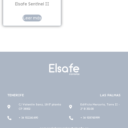
Elsafe Sentinel II
Leer más
TENERIFE
LAS PALMAS
C/ Valentin Sanz, 18-5ª planta
Edificio Mercurio, Torre II -
CP 38002
2º B 35100
+ 34 922241690
+ 34 928765999