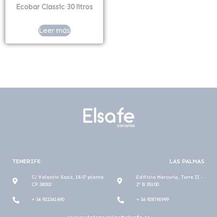
Ecobar Classic 30 litros
Leer más
TENERIFE
LAS PALMAS
C/ Valentin Sanz, 18-5ª planta
Edificio Mercurio, Torre II -
CP 38002
2º B 35100
+ 34 922241690
+ 34 928765999